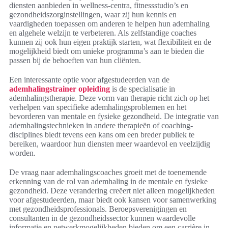
diensten aanbieden in wellness-centra, fitnessstudio’s en
gezondheidszorginstellingen, waar zij hun kennis en
vaardigheden toepassen om anderen te helpen hun ademhaling
en algehele welzijn te verbeteren. Als zelfstandige coaches
kunnen zij ook hun eigen praktijk starten, wat flexibiliteit en de
mogelijkheid biedt om unieke programma’s aan te bieden die
passen bij de behoeften van hun cliënten.
Een interessante optie voor afgestudeerden van de
ademhalingstrainer opleiding
is de specialisatie in
ademhalingstherapie. Deze vorm van therapie richt zich op het
verhelpen van specifieke ademhalingsproblemen en het
bevorderen van mentale en fysieke gezondheid. De integratie van
ademhalingstechnieken in andere therapieën of coaching-
disciplines biedt tevens een kans om een breder publiek te
bereiken, waardoor hun diensten meer waardevol en veelzijdig
worden.
De vraag naar ademhalingscoaches groeit met de toenemende
erkenning van de rol van ademhaling in de mentale en fysieke
gezondheid. Deze verandering creëert niet alleen mogelijkheden
voor afgestudeerden, maar biedt ook kansen voor samenwerking
met gezondheidsprofessionals. Beroepsverenigingen en
consultanten in de gezondheidssector kunnen waardevolle
informatie en netwerkmogelijkheden bieden om een carrière in