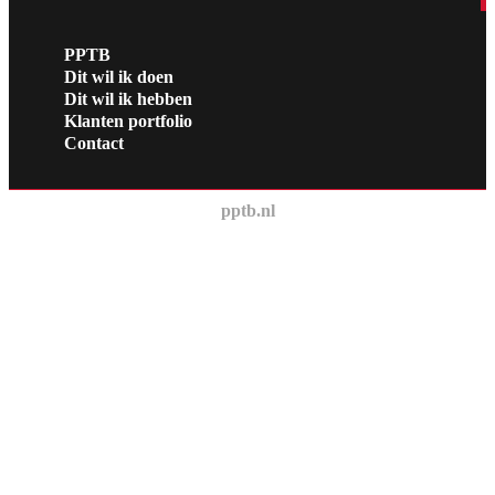
PPTB
Dit wil ik doen
Dit wil ik hebben
Klanten portfolio
Contact
pptb.nl