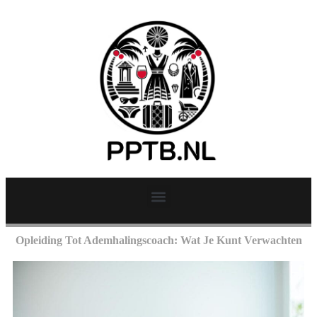
Opleiding Tot Ademhalingscoach: Wat Je Kunt Verwachten