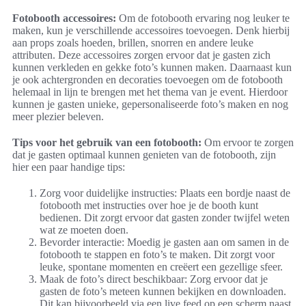
Fotobooth accessoires:
Om de fotobooth ervaring nog leuker te
maken, kun je verschillende accessoires toevoegen. Denk hierbij
aan props zoals hoeden, brillen, snorren en andere leuke
attributen. Deze accessoires zorgen ervoor dat je gasten zich
kunnen verkleden en gekke foto’s kunnen maken. Daarnaast kun
je ook achtergronden en decoraties toevoegen om de fotobooth
helemaal in lijn te brengen met het thema van je event. Hierdoor
kunnen je gasten unieke, gepersonaliseerde foto’s maken en nog
meer plezier beleven.
Tips voor het gebruik van een fotobooth:
Om ervoor te zorgen
dat je gasten optimaal kunnen genieten van de fotobooth, zijn
hier een paar handige tips:
Zorg voor duidelijke instructies: Plaats een bordje naast de
fotobooth met instructies over hoe je de booth kunt
bedienen. Dit zorgt ervoor dat gasten zonder twijfel weten
wat ze moeten doen.
Bevorder interactie: Moedig je gasten aan om samen in de
fotobooth te stappen en foto’s te maken. Dit zorgt voor
leuke, spontane momenten en creëert een gezellige sfeer.
Maak de foto’s direct beschikbaar: Zorg ervoor dat je
gasten de foto’s meteen kunnen bekijken en downloaden.
Dit kan bijvoorbeeld via een live feed op een scherm naast