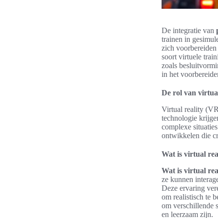
De integratie van
trainen in gesimul
zich voorbereiden 
soort virtuele tra
zoals besluitvorm
in het voorbereide
De rol van virtual
Virtual reality (V
technologie krijg
complexe situatie
ontwikkelen die cr
Wat is virtual rea
Wat is virtual rea
ze kunnen interage
Deze ervaring vere
om realistisch te
om verschillende s
en leerzaam zijn.