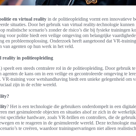
politie en virtual reality
in de politieopleiding vormt een innovatieve 
eerde situaties. Door het gebruik van virtual reality-technologie kunnen
op realistische scenario’s zonder de risico’s die bij fysieke trainingen 
ining voor politie biedt een veilige omgeving om belangrijke vaardighed
ing en probleemoplossing. Onderzoek heeft aangetoond dat VR-traininge
n van agenten op hun werk in het veld.
 reality in politieopleiding
R) speelt een steeds centralere rol in de politieopleiding. Door gebruik 
en agenten de kans om in een veilige en gecontroleerde omgeving te le
s. VR-training voor wetshandhaving biedt een unieke gelegenheid om v
uciaal zijn in de echte wereld.
lity?
lity
? Het is een technologie die gebruikers onderdompelt in een digita
ren met gesimuleerde objecten en situaties alsof ze zich in de werkelij
ist specifieke hardware, zoals VR-brillen en controllers, die de gebruiker
 bewegen en te reageren in de gesimuleerde wereld. Deze technologie ma
cenario’s te creëren, waardoor trainingservaringen niet alleen realistisc