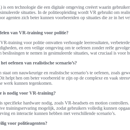
R) is een technologie die een digitale omgeving creëert waarin gebruike
simuleerde situaties. In de politieopleiding wordt VR gebruikt om realis
or agenten zich beter kunnen voorbereiden op situaties die ze in het v
delen van VR-training voor politie?
VR-training voor politie omvatten verhoogde leerresultaten, verbeter
igheden, en een veilige omgeving om te oefenen zonder reële gevolgen
m beslissingen te nemen in gesimuleerde situaties, wat cruciaal is voor 
het oefenen van realistische scenario’s?
n staat om nauwkeurige en realistische scenario’s te oefenen, zoals gew
 Dit helpt hen om beter voorbereid te zijn op de complexe en vaak stressv
kse werk kunnen tegenkomen.
e is nodig voor VR-training?
is specifieke hardware nodig, zoals VR-headsets en motion controllers
ve trainingservaring mogelijk, zodat gebruikers volledig kunnen opgaa
ving en interactie kunnen hebben met verschillende scenario’s.
ilig voor politieagenten?