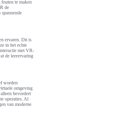
m fouten te maken
VR de
n spannende
n ervaren. Dit is
ze in het echte
interactie met VR-
t de leerervaring
ief worden
virtuele omgeving
 alleen bevordert
e operaties. Al
ingen van moderne