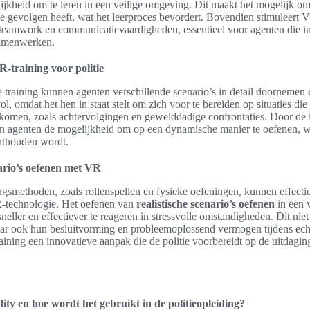
ijkheid om te leren in een veilige omgeving. Dit maakt het mogelijk o
te gevolgen heeft, wat het leerproces bevordert. Bovendien stimuleert 
teamwork en communicatievaardigheden, essentieel voor agenten die i
samenwerken.
-training voor politie
ie training kunnen agenten verschillende scenario’s in detail doornemen e
l, omdat het hen in staat stelt om zich voor te bereiden op situaties die 
nkomen, zoals achtervolgingen en gewelddadige confrontaties. Door de 
n agenten de mogelijkheid om op een dynamische manier te oefenen, wa
onthouden wordt.
nario’s oefenen met VR
ingsmethoden, zoals rollenspellen en fysieke oefeningen, kunnen effect
-technologie. Het oefenen van
realistische scenario’s oefenen
in een 
neller en effectiever te reageren in stressvolle omstandigheden. Dit niet
maar ook hun besluitvorming en probleemoplossend vermogen tijdens echt
aining een innovatieve aanpak die de politie voorbereidt op de uitdag
ality en hoe wordt het gebruikt in de politieopleiding?