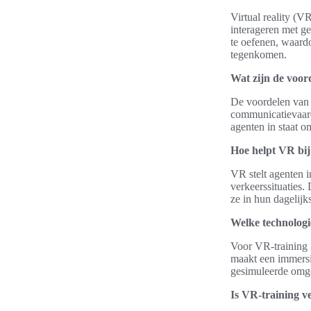
Virtual reality (V
interageren met ge
te oefenen, waardo
tegenkomen.
Wat zijn de voor
De voordelen van 
communicatievaard
agenten in staat o
Hoe helpt VR bij 
VR stelt agenten i
verkeerssituaties.
ze in hun dagelij
Welke technologi
Voor VR-training 
maakt een immersi
gesimuleerde omge
Is VR-training ve