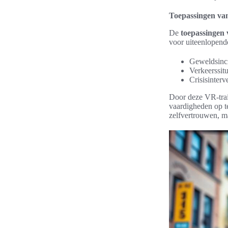
Toepassingen va
De
toepassingen
voor uiteenlopende 
Geweldsincid
Verkeerssit
Crisisinter
Door deze VR-trai
vaardigheden op te
zelfvertrouwen, m