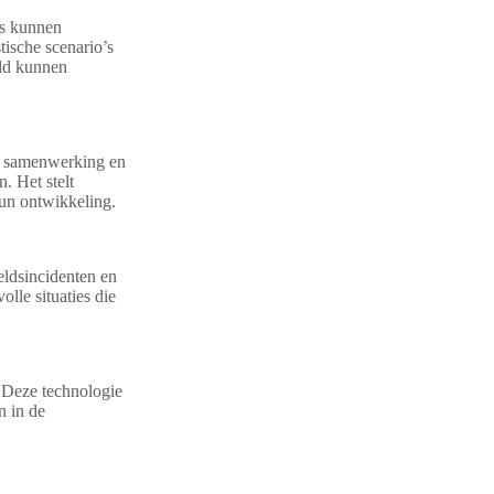
rs kunnen
tische scenario’s
eld kunnen
de samenwerking en
. Het stelt
hun ontwikkeling.
eldsincidenten en
olle situaties die
. Deze technologie
n in de