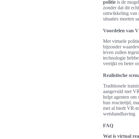
politie
is de mogel
zonder dat dit ech
ontwikkeling van 
situaties moeten 
Voordelen van VR
Met virtuele polit
bijzonder waardevo
leven zullen tege
technologie hebbe
verrijkt en beter 
Realistische sce
Traditionele train
aangevuld met VR
helpt agenten om s
hun reactietijd, 
met al biedt VR-tr
wetshandhaving.
FAQ
Wat is virtual re