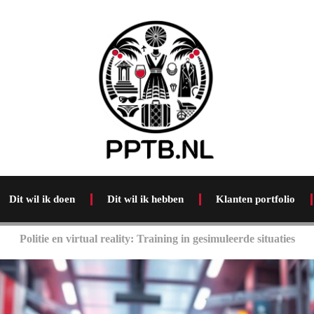
Dit wil ik doen
Dit wil ik hebben
Klanten portfolio
Politie en virtual reality: Training in gesimuleerde situaties