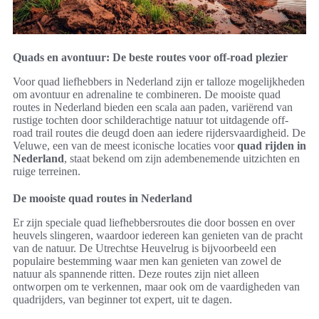
Quads en avontuur: De beste routes voor off-road plezier
Voor quad liefhebbers in Nederland zijn er talloze mogelijkheden
om avontuur en adrenaline te combineren. De mooiste quad
routes in Nederland bieden een scala aan paden, variërend van
rustige tochten door schilderachtige natuur tot uitdagende off-
road trail routes die deugd doen aan iedere rijdersvaardigheid. De
Veluwe, een van de meest iconische locaties voor
quad rijden in
Nederland
, staat bekend om zijn adembenemende uitzichten en
ruige terreinen.
De mooiste quad routes in Nederland
Er zijn speciale quad liefhebbersroutes die door bossen en over
heuvels slingeren, waardoor iedereen kan genieten van de pracht
van de natuur. De Utrechtse Heuvelrug is bijvoorbeeld een
populaire bestemming waar men kan genieten van zowel de
natuur als spannende ritten. Deze routes zijn niet alleen
ontworpen om te verkennen, maar ook om de vaardigheden van
quadrijders, van beginner tot expert, uit te dagen.