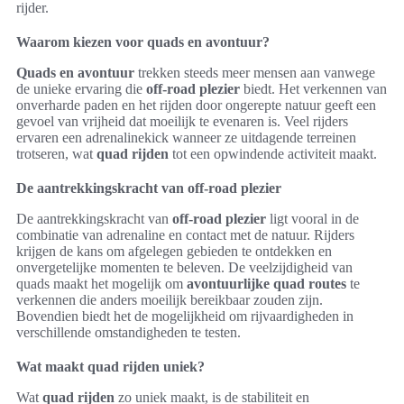
rijder.
Waarom kiezen voor quads en avontuur?
Quads en avontuur
trekken steeds meer mensen aan vanwege
de unieke ervaring die
off-road plezier
biedt. Het verkennen van
onverharde paden en het rijden door ongerepte natuur geeft een
gevoel van vrijheid dat moeilijk te evenaren is. Veel rijders
ervaren een adrenalinekick wanneer ze uitdagende terreinen
trotseren, wat
quad rijden
tot een opwindende activiteit maakt.
De aantrekkingskracht van off-road plezier
De aantrekkingskracht van
off-road plezier
ligt vooral in de
combinatie van adrenaline en contact met de natuur. Rijders
krijgen de kans om afgelegen gebieden te ontdekken en
onvergetelijke momenten te beleven. De veelzijdigheid van
quads maakt het mogelijk om
avontuurlijke quad routes
te
verkennen die anders moeilijk bereikbaar zouden zijn.
Bovendien biedt het de mogelijkheid om rijvaardigheden in
verschillende omstandigheden te testen.
Wat maakt quad rijden uniek?
Wat
quad rijden
zo uniek maakt, is de stabiliteit en