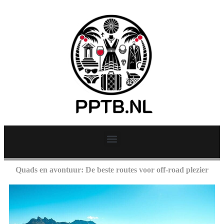
Quads en avontuur: De beste routes voor off-road plezier