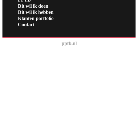
Dit wil ik doen
Dit wil ik hebben
Klanten portfolio
Contact
pptb.nl