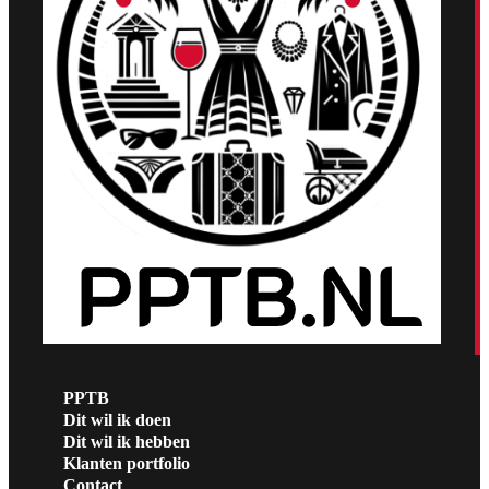
PPTB
Dit wil ik doen
Dit wil ik hebben
Klanten portfolio
Contact