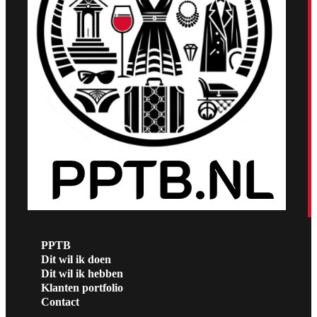
PPTB
Dit wil ik doen
Dit wil ik hebben
Klanten portfolio
Contact