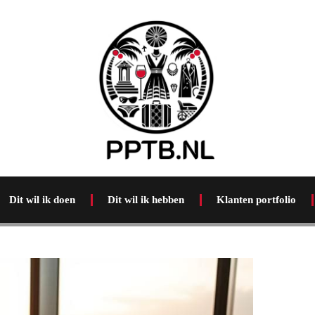
Dit wil ik doen
Dit wil ik hebben
Klanten portfolio