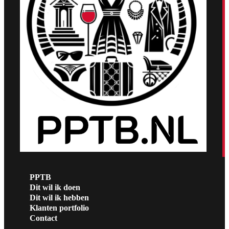
PPTB
Dit wil ik doen
Dit wil ik hebben
Klanten portfolio
Contact