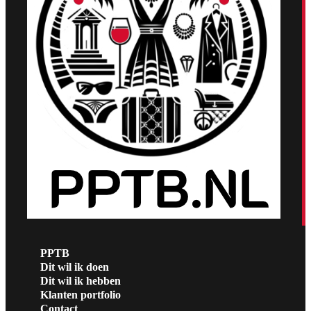
PPTB
Dit wil ik doen
Dit wil ik hebben
Klanten portfolio
Contact