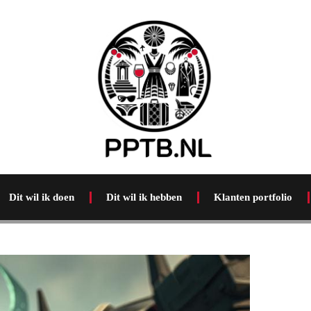
Dit wil ik doen
Dit wil ik hebben
Klanten portfolio