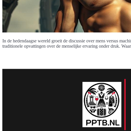
In de hedendaagse wereld groeit de discussie over mens versus machin
traditionele opvattingen over de menselijke ervaring onder druk. Waa