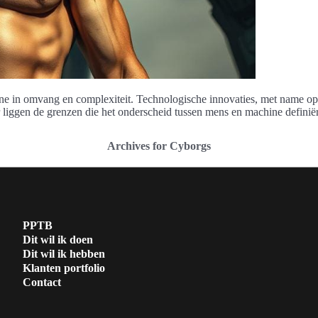
e in omvang en complexiteit. Technologische innovaties, met name op he
r liggen de grenzen die het onderscheid tussen mens en machine definië
Archives for Cyborgs
PPTB
Dit wil ik doen
Dit wil ik hebben
Klanten portfolio
Contact