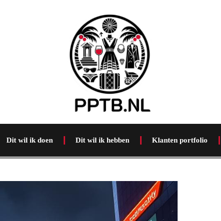
Dit wil ik doen
Dit wil ik hebben
Klanten portfolio