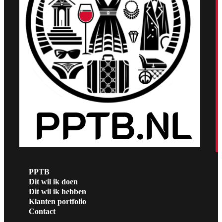
PPTB
Dit wil ik doen
Dit wil ik hebben
Klanten portfolio
Contact