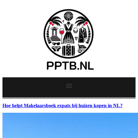
Hoe helpt Makelaarsboek expats bij huizen kopen in NL?