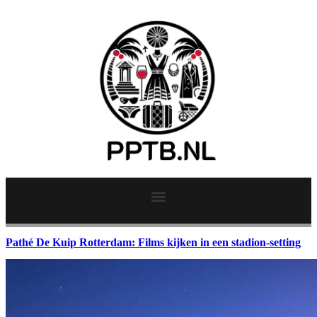
Pathé De Kuip Rotterdam: Films kijken in een stadion-setting