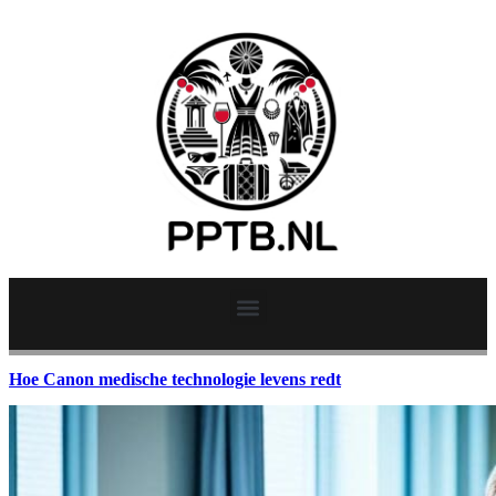
Hoe Canon medische technologie levens redt