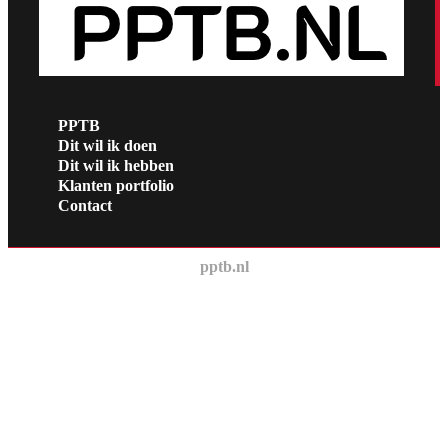
PPTB
Dit wil ik doen
Dit wil ik hebben
Klanten portfolio
Contact
pptb.nl