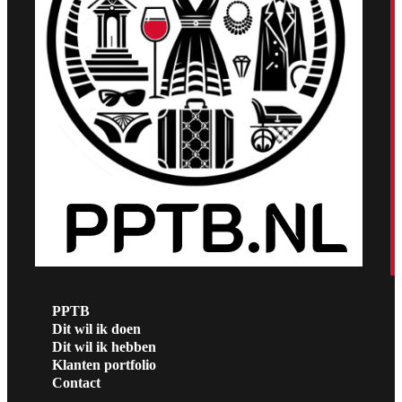
PPTB
Dit wil ik doen
Dit wil ik hebben
Klanten portfolio
Contact