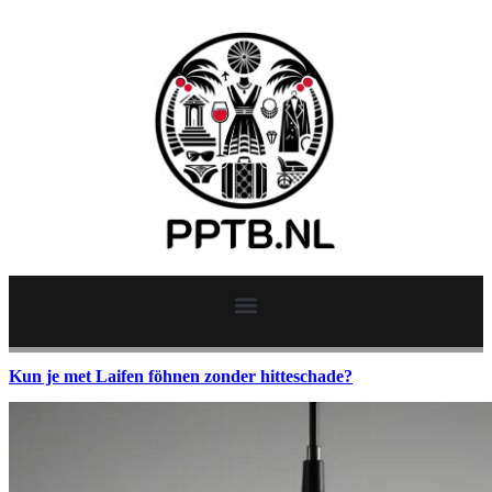
Kun je met Laifen föhnen zonder hitteschade?