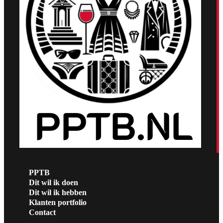
PPTB
Dit wil ik doen
Dit wil ik hebben
Klanten portfolio
Contact