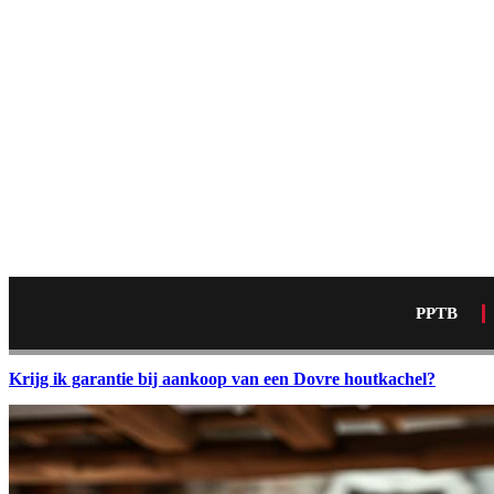
PPTB
Krijg ik garantie bij aankoop van een Dovre houtkachel?