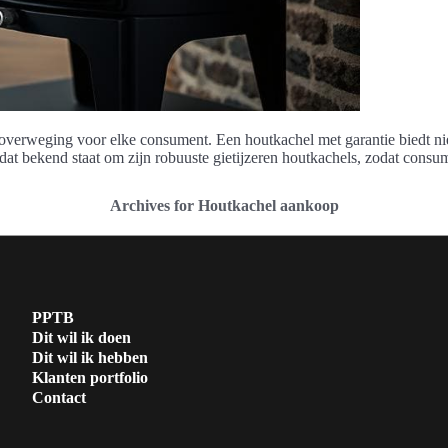
overweging voor elke consument. Een houtkachel met garantie biedt nie
at bekend staat om zijn robuuste gietijzeren houtkachels, zodat con
Archives for Houtkachel aankoop
PPTB
Dit wil ik doen
Dit wil ik hebben
Klanten portfolio
Contact