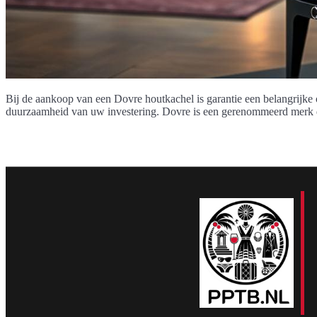
Bij de aankoop van een Dovre houtkachel is garantie een belangrijke 
duurzaamheid van uw investering. Dovre is een gerenommeerd merk d