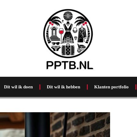
Dit wil ik doen
Dit wil ik hebben
Klanten portfolio