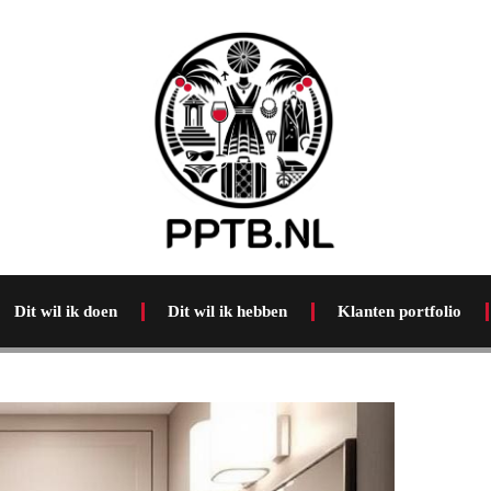
Dit wil ik doen
Dit wil ik hebben
Klanten portfolio