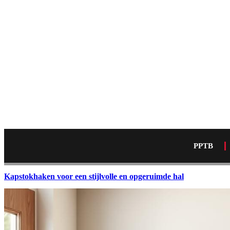
PPTB
Kapstokhaken voor een stijlvolle en opgeruimde hal