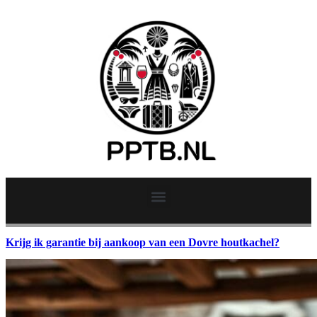
Krijg ik garantie bij aankoop van een Dovre houtkachel?