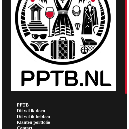
PPTB
Dit wil ik doen
Dit wil ik hebben
Klanten portfolio
Contact