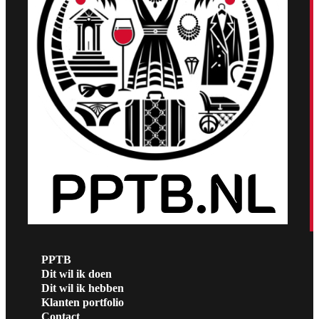
PPTB
Dit wil ik doen
Dit wil ik hebben
Klanten portfolio
Contact