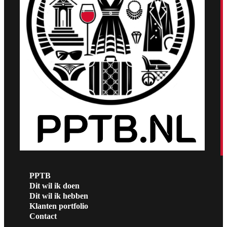
PPTB
Dit wil ik doen
Dit wil ik hebben
Klanten portfolio
Contact