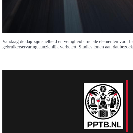
Vandaag de dag zijn snelheid en veiligheid cruciale elementen voor h
gebruikerservaring aanzienlijk verbetert. Studies tonen aan dat bezoe