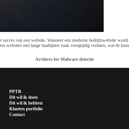
et succes van een website. Wanneer een moderne bedrijfswebsite wordt g
kers websites met lange laadtijden vaak vroegtijdig verlaten, wat de ka
Archives for Malware detectie
PPTB
Dit wil ik doen
Dit wil ik hebben
Klanten portfolio
Contact