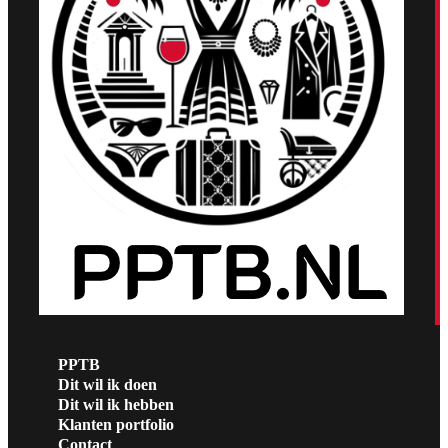
PPTB
Dit wil ik doen
Dit wil ik hebben
Klanten portfolio
Contact