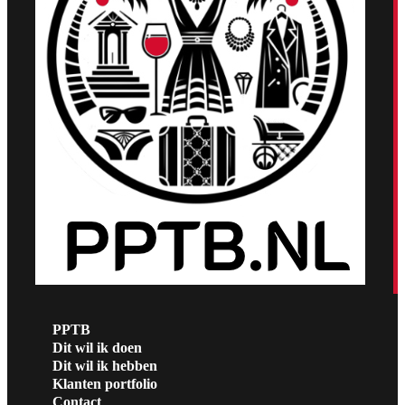
PPTB
Dit wil ik doen
Dit wil ik hebben
Klanten portfolio
Contact