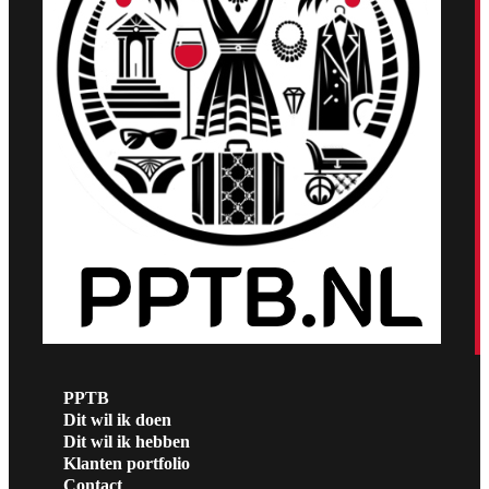
PPTB
Dit wil ik doen
Dit wil ik hebben
Klanten portfolio
Contact