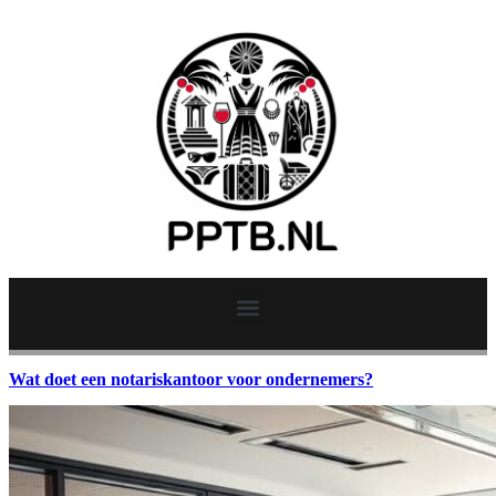
Wat doet een notariskantoor voor ondernemers?