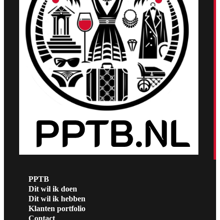
PPTB
Dit wil ik doen
Dit wil ik hebben
Klanten portfolio
Contact