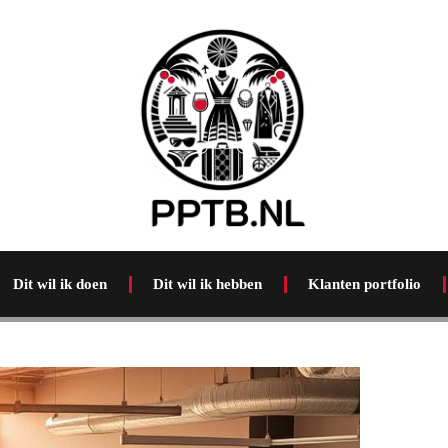
Dit wil ik doen
Dit wil ik hebben
Klanten portfolio