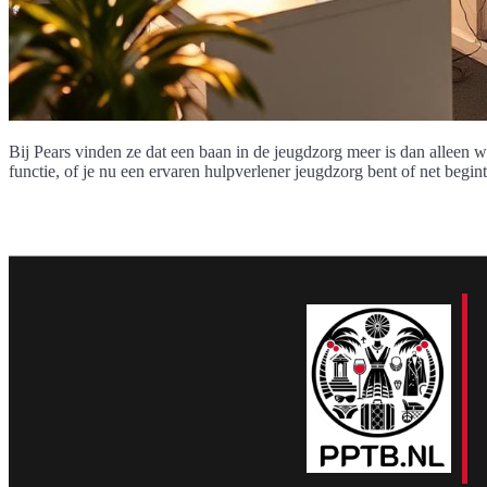
Bij Pears vinden ze dat een baan in de jeugdzorg meer is dan alleen w
functie, of je nu een ervaren hulpverlener jeugdzorg bent of net begin