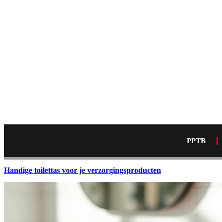
PPTB
Handige toilettas voor je verzorgingsproducten