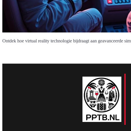
Ontdek hoe virtual reality technologie bijdraagt aan geavanceerde simu