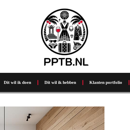
Dit wil ik doen
Dit wil ik hebben
Klanten portfolio