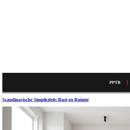
PPTB
Scandinavische Simpliciteit: Rust en Ruimte