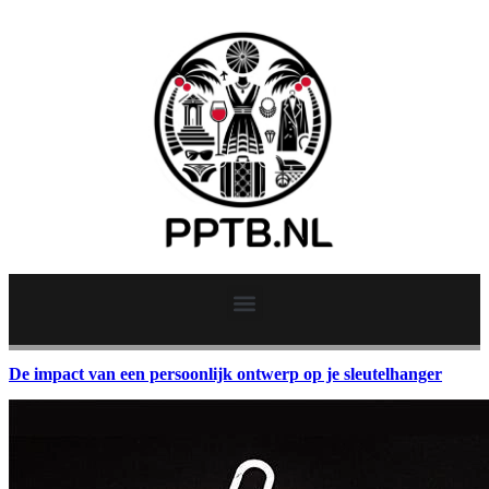
De impact van een persoonlijk ontwerp op je sleutelhanger