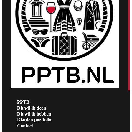
PPTB
Dit wil ik doen
Dit wil ik hebben
Klanten portfolio
Contact