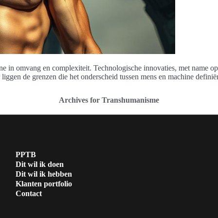
e in omvang en complexiteit. Technologische innovaties, met name op he
r liggen de grenzen die het onderscheid tussen mens en machine definië
Archives for Transhumanisme
PPTB
Dit wil ik doen
Dit wil ik hebben
Klanten portfolio
Contact