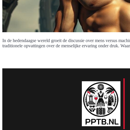
In de hedendaagse wereld groeit de discussie over mens versus machin
traditionele opvattingen over de menselijke ervaring onder druk. Waa