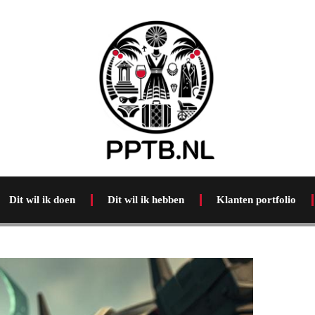
Dit wil ik doen
Dit wil ik hebben
Klanten portfolio