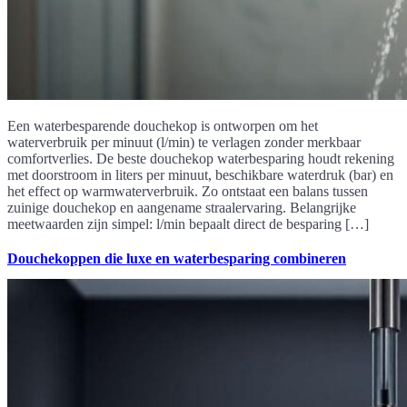
Een waterbesparende douchekop is ontworpen om het
waterverbruik per minuut (l/min) te verlagen zonder merkbaar
comfortverlies. De beste douchekop waterbesparing houdt rekening
met doorstroom in liters per minuut, beschikbare waterdruk (bar) en
het effect op warmwaterverbruik. Zo ontstaat een balans tussen
zuinige douchekop en aangename straalervaring. Belangrijke
meetwaarden zijn simpel: l/min bepaalt direct de besparing […]
Douchekoppen die luxe en waterbesparing combineren