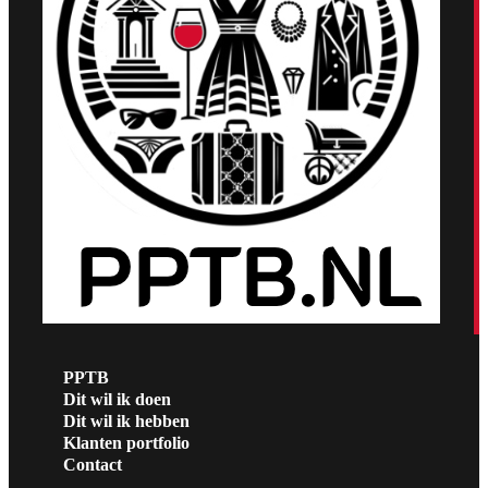
PPTB
Dit wil ik doen
Dit wil ik hebben
Klanten portfolio
Contact