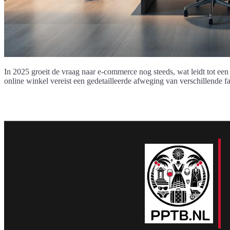
In 2025 groeit de vraag naar e-commerce nog steeds, wat leidt tot ee
online winkel vereist een gedetailleerde afweging van verschillende fa