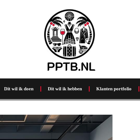
Dit wil ik doen
Dit wil ik hebben
Klanten portfolio