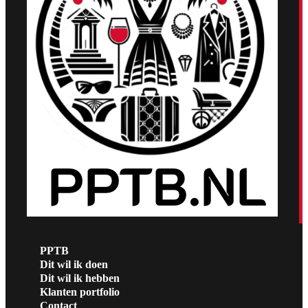
PPTB
Dit wil ik doen
Dit wil ik hebben
Klanten portfolio
Contact