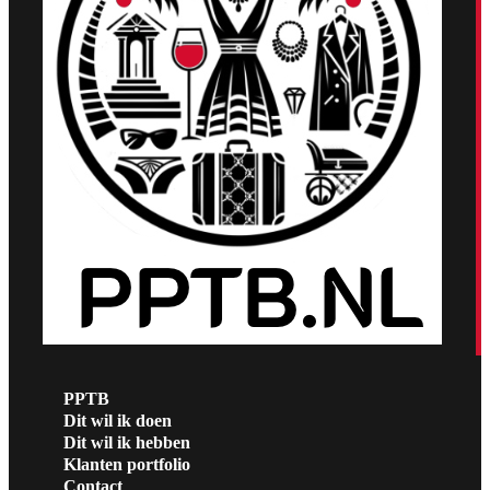
PPTB
Dit wil ik doen
Dit wil ik hebben
Klanten portfolio
Contact