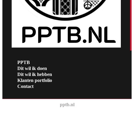
PPTB
Dit wil ik doen
Dit wil ik hebben
Klanten portfolio
Contact
pptb.nl