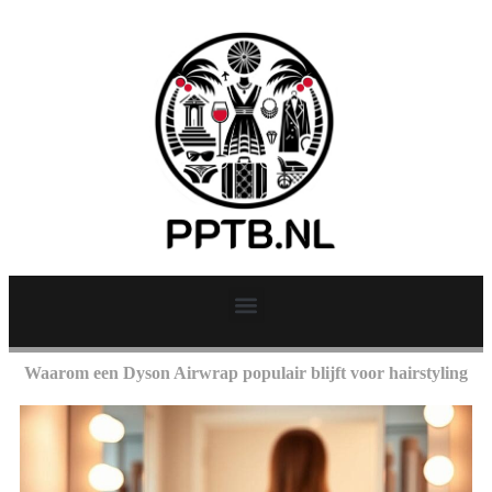
Waarom een Dyson Airwrap populair blijft voor hairstyling