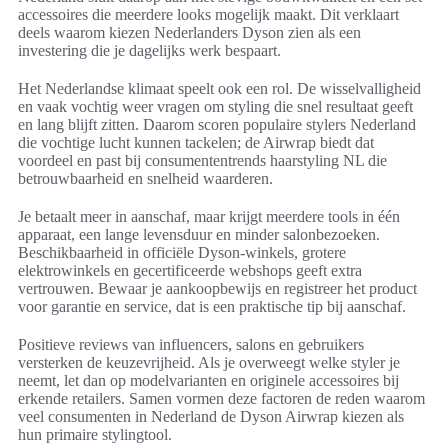
accessoires die meerdere looks mogelijk maakt. Dit verklaart
deels waarom kiezen Nederlanders Dyson zien als een
investering die je dagelijks werk bespaart.
Het Nederlandse klimaat speelt ook een rol. De wisselvalligheid
en vaak vochtig weer vragen om styling die snel resultaat geeft
en lang blijft zitten. Daarom scoren populaire stylers Nederland
die vochtige lucht kunnen tackelen; de Airwrap biedt dat
voordeel en past bij consumententrends haarstyling NL die
betrouwbaarheid en snelheid waarderen.
Je betaalt meer in aanschaf, maar krijgt meerdere tools in één
apparaat, een lange levensduur en minder salonbezoeken.
Beschikbaarheid in officiële Dyson-winkels, grotere
elektrowinkels en gecertificeerde webshops geeft extra
vertrouwen. Bewaar je aankoopbewijs en registreer het product
voor garantie en service, dat is een praktische tip bij aanschaf.
Positieve reviews van influencers, salons en gebruikers
versterken de keuzevrijheid. Als je overweegt welke styler je
neemt, let dan op modelvarianten en originele accessoires bij
erkende retailers. Samen vormen deze factoren de reden waarom
veel consumenten in Nederland de Dyson Airwrap kiezen als
hun primaire stylingtool.