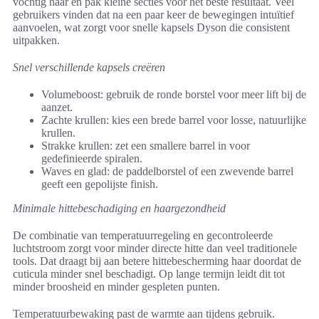
vochtig haar en pak kleine secties voor het beste resultaat. Veel
gebruikers vinden dat na een paar keer de bewegingen intuïtief
aanvoelen, wat zorgt voor snelle kapsels Dyson die consistent
uitpakken.
Snel verschillende kapsels creëren
Volumeboost: gebruik de ronde borstel voor meer lift bij de
aanzet.
Zachte krullen: kies een brede barrel voor losse, natuurlijke
krullen.
Strakke krullen: zet een smallere barrel in voor
gedefinieerde spiralen.
Waves en glad: de paddelborstel of een zwevende barrel
geeft een gepolijste finish.
Minimale hittebeschadiging en haargezondheid
De combinatie van temperatuurregeling en gecontroleerde
luchtstroom zorgt voor minder directe hitte dan veel traditionele
tools. Dat draagt bij aan betere hittebescherming haar doordat de
cuticula minder snel beschadigt. Op lange termijn leidt dit tot
minder broosheid en minder gespleten punten.
Temperatuurbewaking past de warmte aan tijdens gebruik.