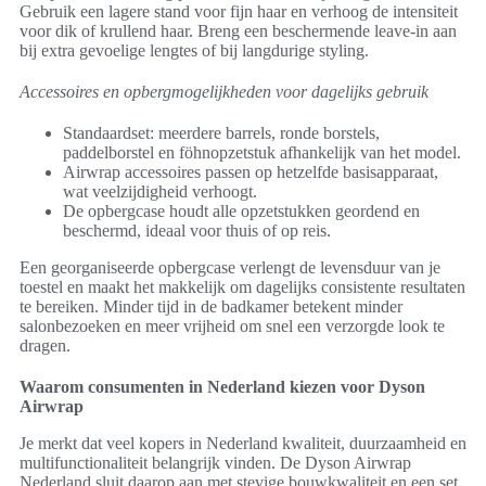
Gebruik een lagere stand voor fijn haar en verhoog de intensiteit
voor dik of krullend haar. Breng een beschermende leave-in aan
bij extra gevoelige lengtes of bij langdurige styling.
Accessoires en opbergmogelijkheden voor dagelijks gebruik
Standaardset: meerdere barrels, ronde borstels,
paddelborstel en föhnopzetstuk afhankelijk van het model.
Airwrap accessoires passen op hetzelfde basisapparaat,
wat veelzijdigheid verhoogt.
De opbergcase houdt alle opzetstukken geordend en
beschermd, ideaal voor thuis of op reis.
Een georganiseerde opbergcase verlengt de levensduur van je
toestel en maakt het makkelijk om dagelijks consistente resultaten
te bereiken. Minder tijd in de badkamer betekent minder
salonbezoeken en meer vrijheid om snel een verzorgde look te
dragen.
Waarom consumenten in Nederland kiezen voor Dyson
Airwrap
Je merkt dat veel kopers in Nederland kwaliteit, duurzaamheid en
multifunctionaliteit belangrijk vinden. De Dyson Airwrap
Nederland sluit daarop aan met stevige bouwkwaliteit en een set