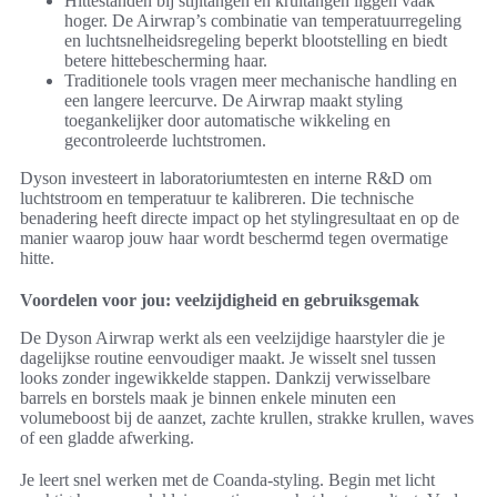
Hittestanden bij stijltangen en krultangen liggen vaak
hoger. De Airwrap’s combinatie van temperatuurregeling
en luchtsnelheidsregeling beperkt blootstelling en biedt
betere hittebescherming haar.
Traditionele tools vragen meer mechanische handling en
een langere leercurve. De Airwrap maakt styling
toegankelijker door automatische wikkeling en
gecontroleerde luchtstromen.
Dyson investeert in laboratoriumtesten en interne R&D om
luchtstroom en temperatuur te kalibreren. Die technische
benadering heeft directe impact op het stylingresultaat en op de
manier waarop jouw haar wordt beschermd tegen overmatige
hitte.
Voordelen voor jou: veelzijdigheid en gebruiksgemak
De Dyson Airwrap werkt als een veelzijdige haarstyler die je
dagelijkse routine eenvoudiger maakt. Je wisselt snel tussen
looks zonder ingewikkelde stappen. Dankzij verwisselbare
barrels en borstels maak je binnen enkele minuten een
volumeboost bij de aanzet, zachte krullen, strakke krullen, waves
of een gladde afwerking.
Je leert snel werken met de Coanda-styling. Begin met licht