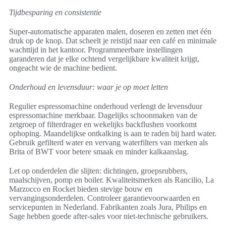
Tijdbesparing en consistentie
Super-automatische apparaten malen, doseren en zetten met één
druk op de knop. Dat scheelt je reistijd naar een café en minimale
wachttijd in het kantoor. Programmeerbare instellingen
garanderen dat je elke ochtend vergelijkbare kwaliteit krijgt,
ongeacht wie de machine bedient.
Onderhoud en levensduur: waar je op moet letten
Regulier espressomachine onderhoud verlengt de levensduur
espressomachine merkbaar. Dagelijks schoonmaken van de
zetgroep of filterdrager en wekelijks backflushen voorkomt
ophoping. Maandelijkse ontkalking is aan te raden bij hard water.
Gebruik gefilterd water en vervang waterfilters van merken als
Brita of BWT voor betere smaak en minder kalkaanslag.
Let op onderdelen die slijten: dichtingen, groepsrubbers,
maalschijven, pomp en boiler. Kwaliteitsmerken als Rancilio, La
Marzocco en Rocket bieden stevige bouw en
vervangingsonderdelen. Controleer garantievoorwaarden en
servicepunten in Nederland. Fabrikanten zoals Jura, Philips en
Sage hebben goede after-sales voor niet-technische gebruikers.