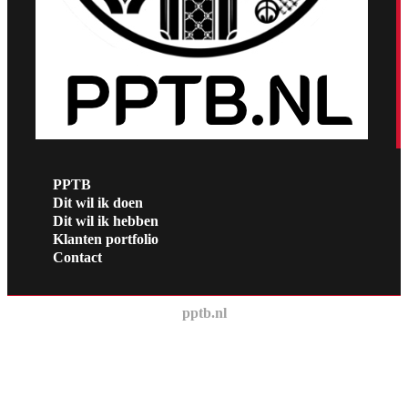
PPTB
Dit wil ik doen
Dit wil ik hebben
Klanten portfolio
Contact
pptb.nl