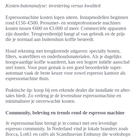
Kosten-batenanalyse: investering versus kwaliteit
Espressomachine kosten lopen uiteen. Instapmodellen beginnen
rond €150–€500. Prosumer- en semiprofessionele machines
kosten tussen €600 en €3.000 of meer. Commerciële apparaten
zijn duurder. Terugverdientijd hangt af van gebruik en de prijs
die je normaal aan buitenshuis koffie besteedt.
Houd rekening met terugkerende uitgaven: specialty bonen,
filters, waterfilters en onderhoudsmaterialen. Als je dagelijks
hoogwaardige koffie waardeert, kan een hogere initiële aanschaf
snel lonen. Voor puur gemak is een goed beoordeelde super-
automaat vaak de beste keuze voor zowel espresso kantoor als
espressomachine thuis.
Praktische tip: koop bij een erkende dealer die installatie en after-
sales biedt. Zo verleng je de levensduur espressomachine en
minimaliseer je onverwachte kosten.
Community, beleving en trends rond de espresso machine
Je espressomachine brengt je in contact met een levendige
espresso community. In Nederland vind je lokale branders zoals
Bocca, Lot61 en cafés als Scandinavian Embassy die workshops