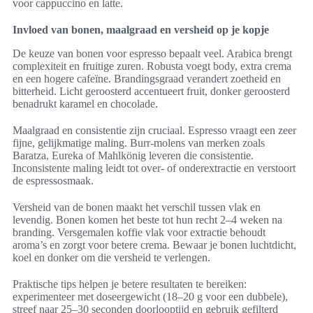
voor cappuccino en latte.
Invloed van bonen, maalgraad en versheid op je kopje
De keuze van bonen voor espresso bepaalt veel. Arabica brengt
complexiteit en fruitige zuren. Robusta voegt body, extra crema
en een hogere cafeïne. Brandingsgraad verandert zoetheid en
bitterheid. Licht geroosterd accentueert fruit, donker geroosterd
benadrukt karamel en chocolade.
Maalgraad en consistentie zijn cruciaal. Espresso vraagt een zeer
fijne, gelijkmatige maling. Burr-molens van merken zoals
Baratza, Eureka of Mahlkönig leveren die consistentie.
Inconsistente maling leidt tot over- of onderextractie en verstoort
de espressosmaak.
Versheid van de bonen maakt het verschil tussen vlak en
levendig. Bonen komen het beste tot hun recht 2–4 weken na
branding. Versgemalen koffie vlak voor extractie behoudt
aroma’s en zorgt voor betere crema. Bewaar je bonen luchtdicht,
koel en donker om die versheid te verlengen.
Praktische tips helpen je betere resultaten te bereiken:
experimenteer met doseergewicht (18–20 g voor een dubbele),
streef naar 25–30 seconden doorlooptijd en gebruik gefilterd