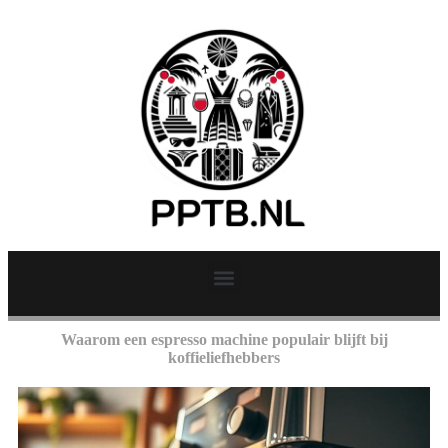
Waarom een espresso machine populair blijft bij
koffieliefhebbers