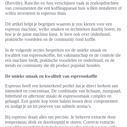
(Breville), Rancilio en Jura verschijnen vaak in zoekopdrachten
van consumenten die een koffieapparaat huis willen installeren of
willen investeren in espresso thuis.
Dit artikel helpt je begrijpen waarom je zou kiezen voor een
espresso machine, welke smaken en technieken daarbij horen, en
hoe je de juiste machine kiest. Je leest ook over onderhoud,
praktische voordelen en de community rond koffie.
In de volgende secties bespreken we de unieke smaak en
kwaliteit van espressokoffie, het vakmanschap en de controle die
een machine biedt, praktische voordelen en onderhoud, en de
trends en community die dit product populair houden.
De unieke smaak en kwaliteit van espressokoffie
Espresso heeft een kenmerkend profiel dat je direct herkent aan
intensiteit en concentraat. De combinatie van lichaam, zuurgraad,
bitterheid en
aftertaste
maakt de espressosmaak complex en
gelaagd. Een goede kop toont balans tussen deze componenten
en nodigt je uit tot proeven van subtiele aroma’s.
Bij espresso draait alles om precisie. Je beheerst extractie door
temperatuur, druk en doorlooptijd te sturen. Correcte extractie