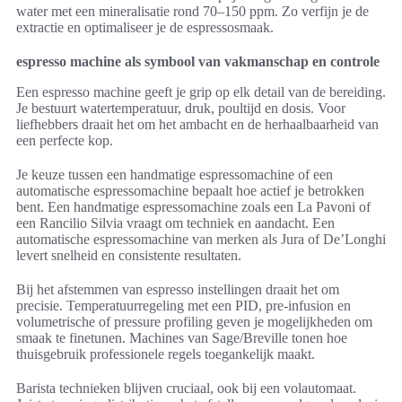
water met een mineralisatie rond 70–150 ppm. Zo verfijn je de
extractie en optimaliseer je de espressosmaak.
espresso machine als symbool van vakmanschap en controle
Een espresso machine geeft je grip op elk detail van de bereiding.
Je bestuurt watertemperatuur, druk, poultijd en dosis. Voor
liefhebbers draait het om het ambacht en de herhaalbaarheid van
een perfecte kop.
Je keuze tussen een handmatige espressomachine of een
automatische espressomachine bepaalt hoe actief je betrokken
bent. Een handmatige espressomachine zoals een La Pavoni of
een Rancilio Silvia vraagt om techniek en aandacht. Een
automatische espressomachine van merken als Jura of De’Longhi
levert snelheid en consistente resultaten.
Bij het afstemmen van espresso instellingen draait het om
precisie. Temperatuurregeling met een PID, pre-infusion en
volumetrische of pressure profiling geven je mogelijkheden om
smaak te finetunen. Machines van Sage/Breville tonen hoe
thuisgebruik professionele regels toegankelijk maakt.
Barista technieken blijven cruciaal, ook bij een volautomaat.