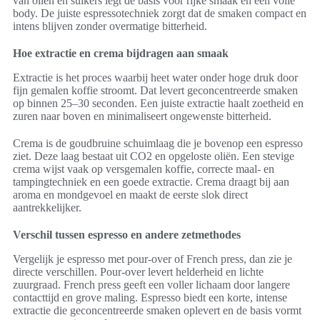
van oliën en suikers legt de basis voor rijke smaak en een volle
body. De juiste espressotechniek zorgt dat de smaken compact en
intens blijven zonder overmatige bitterheid.
Hoe extractie en crema bijdragen aan smaak
Extractie is het proces waarbij heet water onder hoge druk door
fijn gemalen koffie stroomt. Dat levert geconcentreerde smaken
op binnen 25–30 seconden. Een juiste extractie haalt zoetheid en
zuren naar boven en minimaliseert ongewenste bitterheid.
Crema is de goudbruine schuimlaag die je bovenop een espresso
ziet. Deze laag bestaat uit CO2 en opgeloste oliën. Een stevige
crema wijst vaak op versgemalen koffie, correcte maal- en
tampingtechniek en een goede extractie. Crema draagt bij aan
aroma en mondgevoel en maakt de eerste slok direct
aantrekkelijker.
Verschil tussen espresso en andere zetmethodes
Vergelijk je espresso met pour-over of French press, dan zie je
directe verschillen. Pour-over levert helderheid en lichte
zuurgraad. French press geeft een voller lichaam door langere
contacttijd en grove maling. Espresso biedt een korte, intense
extractie die geconcentreerde smaken oplevert en de basis vormt