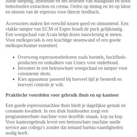
Juiste tamping, distributie en het afstellen van maalgraad en dosis
beïnvloeden extraction en crema. Oefen op timing en let op kleur
en stroom van de espresso voor directe feedback.
Accessoires maken het verschil tussen goed en uitmuntend. Een
vlakke tamper van ECM of Espro houdt de puck gelijkmatig.
Een weegschaal van Acaia helpt doses nauwkeurig te meten.
Voor melkspecials is een krachtige steamwand of een goede
melkopschuimer essentieel.
Overweeg espressotoebehoren zoals borstels, backflush-
producten en ontkalkers van Urnex voor onderhoud.
Investeer in een betrouwbare weegschaal en tamper voor
consistente shots.
Kies apparatuur passend bij hoeveel tijd je besteedt en
hoeveel controle je wilt.
Praktische voordelen voor gebruik thuis en op kantoor
Een goede espressomachine thuis biedt je dagelijkse gemak en
constante kwaliteit. In een druk huishouden zorgt een
programmeerbare machine voor dezelfde smaak, kop na kop.
Voor kantoorgebruik levert een betrouwbare machine snelle
service aan collega’s zonder dat iemand barista-vaardigheden
nodig heeft.