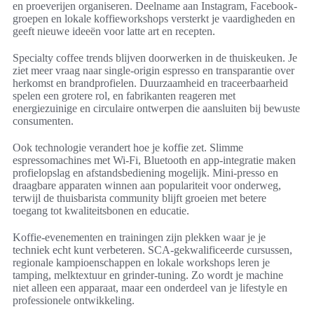
en proeverijen organiseren. Deelname aan Instagram, Facebook-
groepen en lokale koffieworkshops versterkt je vaardigheden en
geeft nieuwe ideeën voor latte art en recepten.
Specialty coffee trends blijven doorwerken in de thuiskeuken. Je
ziet meer vraag naar single-origin espresso en transparantie over
herkomst en brandprofielen. Duurzaamheid en traceerbaarheid
spelen een grotere rol, en fabrikanten reageren met
energiezuinige en circulaire ontwerpen die aansluiten bij bewuste
consumenten.
Ook technologie verandert hoe je koffie zet. Slimme
espressomachines met Wi‑Fi, Bluetooth en app-integratie maken
profielopslag en afstandsbediening mogelijk. Mini-presso en
draagbare apparaten winnen aan populariteit voor onderweg,
terwijl de thuisbarista community blijft groeien met betere
toegang tot kwaliteitsbonen en educatie.
Koffie-evenementen en trainingen zijn plekken waar je je
techniek echt kunt verbeteren. SCA‑gekwalificeerde cursussen,
regionale kampioenschappen en lokale workshops leren je
tamping, melktextuur en grinder-tuning. Zo wordt je machine
niet alleen een apparaat, maar een onderdeel van je lifestyle en
professionele ontwikkeling.