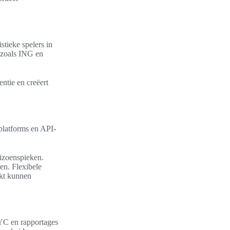
stieke spelers in
 zoals ING en
entie en creëert
dplatforms en API-
izoenspieken.
en. Flexibele
ikt kunnen
KYC en rapportages