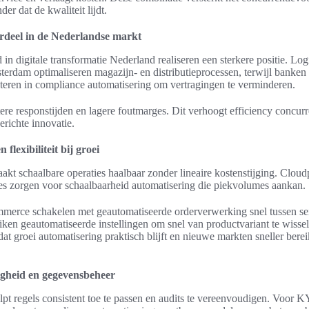
er dat de kwaliteit lijdt.
rdeel in de Nederlandse markt
 in digitale transformatie Nederland realiseren een sterkere positie. Logi
erdam optimaliseren magazijn- en distributieprocessen, terwijl banken
steren in compliance automatisering om vertragingen te verminderen.
etere responstijden en lagere foutmarges. Dit verhoogt efficiency concurr
erichte innovatie.
flexibiliteit bij groei
kt schaalbare operaties haalbaar zonder lineaire kostenstijging. Clou
ies zorgen voor schaalbaarheid automatisering die piekvolumes aankan.
mmerce schakelen met geautomatiseerde orderverwerking snel tussen se
ken geautomatiseerde instellingen om snel van productvariant te wissel
at groei automatisering praktisch blijft en nieuwe markten sneller bere
igheid en gegevensbeheer
lpt regels consistent toe te passen en audits te vereenvoudigen. Voor 