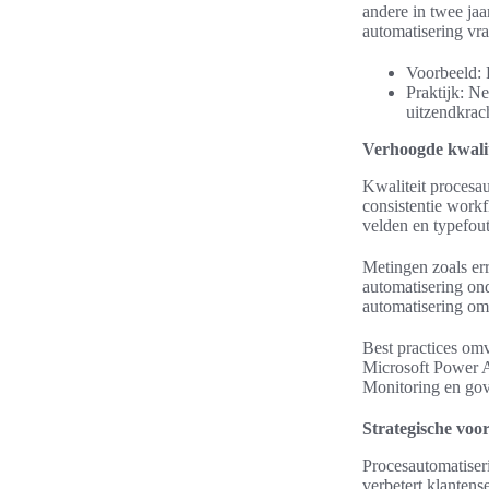
andere in twee jaa
automatisering vr
Voorbeeld: R
Praktijk: N
uitzendkrac
Verhoogde kwalite
Kwaliteit procesau
consistentie work
velden en typefou
Metingen zoals err
automatisering ond
automatisering om
Best practices omv
Microsoft Power Au
Monitoring en gov
Strategische voo
Procesautomatiseri
verbetert klantens