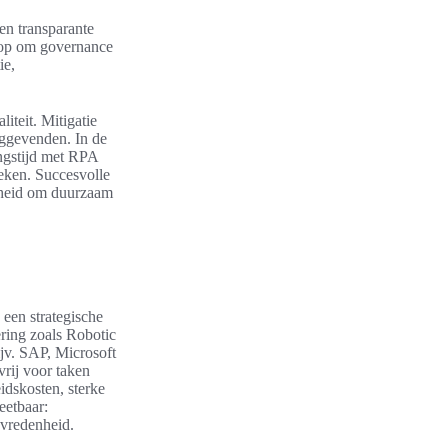
en transparante
 op om governance
ie,
iteit. Mitigatie
nggevenden. In de
ngstijd met RPA
ieken. Succesvolle
enheid om duurzaam
 een strategische
ering zoals Robotic
jv. SAP, Microsoft
rij voor taken
idskosten, sterke
eetbaar:
evredenheid.