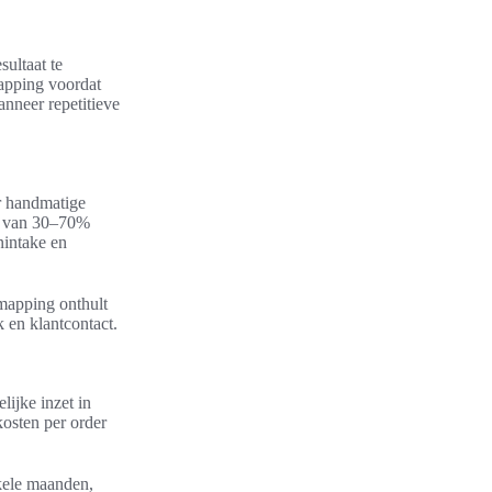
sultaat te
mapping voordat
anneer repetitieve
er handmatige
en van 30–70%
nintake en
 mapping onthult
 en klantcontact.
lijke inzet in
kosten per order
kele maanden,