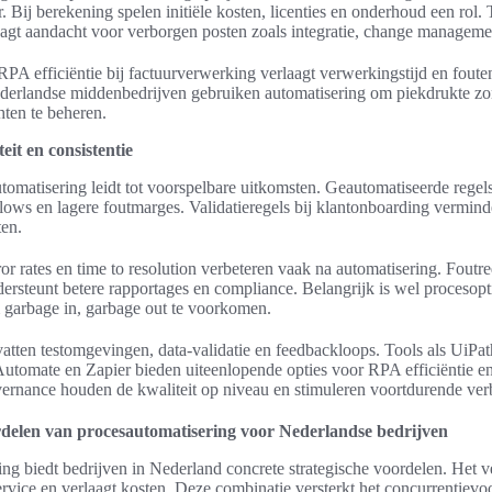
r. Bij berekening spelen initiële kosten, licenties en onderhoud een rol
aagt aandacht voor verborgen posten zoals integratie, change managemen
PA efficiëntie bij factuurverwerking verlaagt verwerkingstijd en foute
ederlandse middenbedrijven gebruiken automatisering om piekdrukte z
hten te beheren.
it en consistentie
tomatisering leidt tot voorspelbare uitkomsten. Geautomatiseerde regel
flows en lagere foutmarges. Validatieregels bij klantonboarding vermin
ten.
or rates en time to resolution verbeteren vaak na automatisering. Foutre
ersteunt betere rapportages en compliance. Belangrijk is wel procesopt
 garbage in, garbage out te voorkomen.
atten testomgevingen, data-validatie en feedbackloops. Tools als UiPat
tomate en Zapier bieden uiteenlopende opties voor RPA efficiëntie en l
ernance houden de kwaliteit op niveau en stimuleren voortdurende verb
rdelen van procesautomatisering voor Nederlandse bedrijven
ng biedt bedrijven in Nederland concrete strategische voordelen. Het ve
ervice en verlaagt kosten. Deze combinatie versterkt het concurrentievo