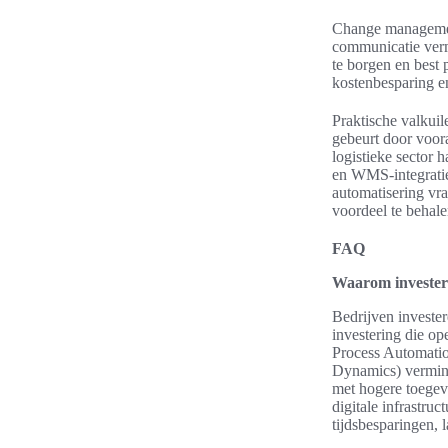
Change management 
communicatie verm
te borgen en best 
kostenbesparing en
Praktische valkuil
gebeurt door voora
logistieke sector
en WMS-integratie,
automatisering vr
voordeel te behale
FAQ
Waarom investere
Bedrijven invester
investering die op
Process Automatio
Dynamics) vermind
met hogere toegev
digitale infrastruc
tijdsbesparingen, 