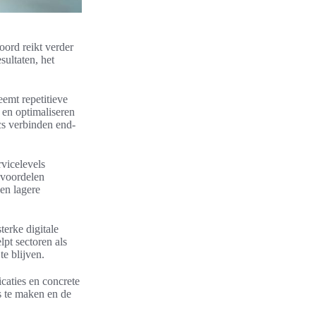
oord reikt verder
sultaten, het
emt repetitieve
 en optimaliseren
s verbinden end-
rvicelevels
 voordelen
 en lagere
terke digitale
lpt sectoren als
te blijven.
icaties en concrete
s te maken en de