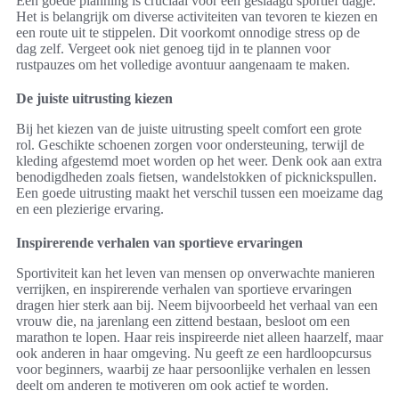
Een goede planning is cruciaal voor een geslaagd sportief dagje.
Het is belangrijk om diverse activiteiten van tevoren te kiezen en
een route uit te stippelen. Dit voorkomt onnodige stress op de
dag zelf. Vergeet ook niet genoeg tijd in te plannen voor
rustpauzes om het volledige avontuur aangenaam te maken.
De juiste uitrusting kiezen
Bij het kiezen van de juiste uitrusting speelt comfort een grote
rol. Geschikte schoenen zorgen voor ondersteuning, terwijl de
kleding afgestemd moet worden op het weer. Denk ook aan extra
benodigdheden zoals fietsen, wandelstokken of picknickspullen.
Een goede uitrusting maakt het verschil tussen een moeizame dag
en een plezierige ervaring.
Inspirerende verhalen van sportieve ervaringen
Sportiviteit kan het leven van mensen op onverwachte manieren
verrijken, en inspirerende verhalen van sportieve ervaringen
dragen hier sterk aan bij. Neem bijvoorbeeld het verhaal van een
vrouw die, na jarenlang een zittend bestaan, besloot om een
marathon te lopen. Haar reis inspireerde niet alleen haarzelf, maar
ook anderen in haar omgeving. Nu geeft ze een hardloopcursus
voor beginners, waarbij ze haar persoonlijke verhalen en lessen
deelt om anderen te motiveren om ook actief te worden.