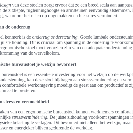
design
van deze stoelen zorgt ervoor dat ze een breed scala aan aanpass
 de zitdiepte, rugleuninghoogte en armsteunen eenvoudig afstemmen. 
ng, waardoor het risico op ongemakken en blessures vermindert.
an de onderrug
eel kenmerk is de
onderrug ondersteuning
. Goede lumbale ondersteuning
juiste houding. Dit is cruciaal om spanning in de onderrug te voorko
 ergonomische stoel moet voorzien zijn van een adequate ondersteuning 
e kromming van de wervelkolom.
sche bureaustoel je welzijn bevordert
ureaustoel is een essentiële investering voor het welzijn op de werkp
ondersteuning, kan deze stoel bijdragen aan stressvermindering en ver
 comfortabele werkomgeving moedigt de geest aan om productief te zij
imaal te presteren.
 stress en vermoeidheid
aken van een ergonomische bureaustoel kunnen werknemers comfortabe
enlijke
stressvermindering
. De juiste zithouding voorkomt spanningen i
fysieke belasting te verlagen. Dit bevordert niet alleen het welzijn, maar
isser en energieker blijven gedurende de werkdag.