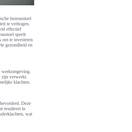
ische bureaustoel
eit te verhogen.
id effectief
ustoel speelt
jk om te investeren
hele gezondheid en
le werkomgeving.
 zijn verwerkt.
elijke klachten.
bevorderd. Deze
 resulteert in
uderklachten, wat