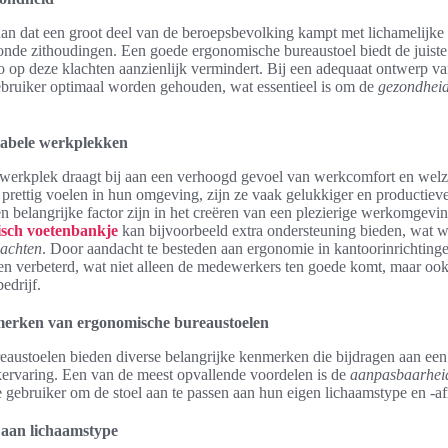
an dat een groot deel van de beroepsbevolking kampt met lichamelijke 
nde zithoudingen. Een goede ergonomische bureaustoel biedt de juiste
o op deze klachten aanzienlijk vermindert. Bij een adequaat ontwerp va
bruiker optimaal worden gehouden, wat essentieel is om de
gezondhei
tabele werkplekken
werkplek draagt bij aan een verhoogd gevoel van werkcomfort en welz
rettig voelen in hun omgeving, zijn ze vaak gelukkiger en productiever
n belangrijke factor zijn in het creëren van een plezierige werkomgevi
sch voetenbankje
kan bijvoorbeeld extra ondersteuning bieden, wat w
lachten
. Door aandacht te besteden aan ergonomie in kantoorinrichting
n verbeterd, wat niet alleen de medewerkers ten goede komt, maar ook
bedrijf.
merken van ergonomische bureaustoelen
austoelen bieden diverse belangrijke kenmerken die bijdragen aan ee
ervaring. Een van de meest opvallende voordelen is de
aanpasbaarhei
 gebruiker om de stoel aan te passen aan hun eigen lichaamstype en -a
aan lichaamstype