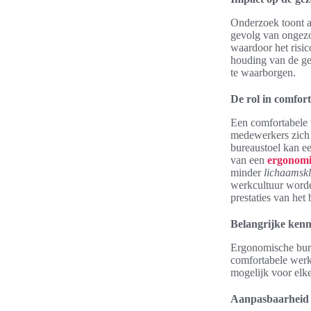
Onderzoek toont a
gevolg van ongezo
waardoor het risic
houding van de ge
te waarborgen.
De rol in comfor
Een comfortabele 
medewerkers zich p
bureaustoel kan ee
van een
ergonomi
minder
lichaamsk
werkcultuur worde
prestaties van het 
Belangrijke ken
Ergonomische bure
comfortabele werk
mogelijk voor elke
Aanpasbaarheid 