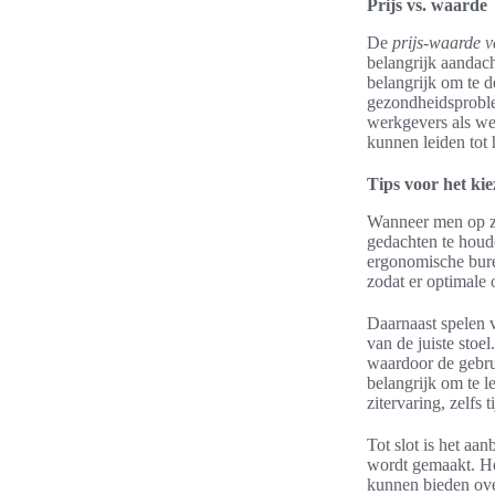
Prijs vs. waarde
De
prijs-waarde 
belangrijk aandac
belangrijk om te d
gezondheidsproble
werkgevers als wer
kunnen leiden tot
Tips voor het ki
Wanneer men op zo
gedachten te houde
ergonomische bure
zodat er optimale
Daarnaast spelen v
van de juiste stoe
waardoor de gebrui
belangrijk om te 
zitervaring, zelfs
Tot slot is het aa
wordt gemaakt. Het
kunnen bieden ove