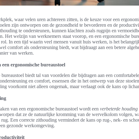
kplek, waar velen uren achtereen zitten, is de keuze voor een ergonom
toelen zijn ontworpen om de gezondheid te bevorderen en de productivit
thouding te ondersteunen, kunnen klachten zoals rugpijn en vermoeidhe
 Het welzijn van werknemers staat voorop, en een ergonomische burea
e rol. In een tijd waarin veel mensen vanuit huis werken, is het belangri
owel comfort als ondersteuning biedt, wat bijdraagt aan een betere alge
anier van werken.
 een ergonomische bureaustoel
bureaustoel biedt tal van voordelen die bijdragen aan een comfortabe
ondersteuning en comfort, essensen die in het ontwerp van deze stoelen
ing voorkomt niet alleen ongemak, maar verlaagt ook de kans op licham
ing
maken van een ergonomische bureaustoel wordt een
verbeterde houding
tworpen dat ze de natuurlijke kromming van de wervelkolom volgen, wat
 rug. Een correcte zithouding vermindert de kans op rug-, nek- en scho
r een gezonde werkomgeving.
oductiviteit