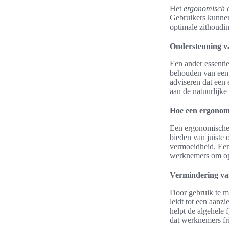
Het
ergonomisch 
Gebruikers kunnen
optimale zithoudi
Ondersteuning v
Een ander essenti
behouden van een 
adviseren dat een
aan de natuurlijk
Hoe een ergonomi
Een ergonomische b
bieden van juiste 
vermoeidheid. Een
werknemers om opt
Vermindering van
Door gebruik te m
leidt tot een aanzi
helpt de algehele 
dat werknemers fr