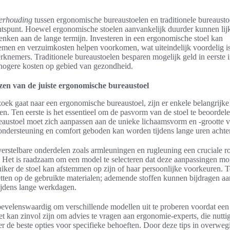
verhouding
tussen ergonomische bureaustoelen en traditionele bureausto
htspunt. Hoewel ergonomische stoelen aanvankelijk duurder kunnen lijk
enken aan de lange termijn. Investeren in een ergonomische stoel kan
men en verzuimkosten helpen voorkomen, wat uiteindelijk voordelig i
knemers. Traditionele bureaustoelen besparen mogelijk geld in eerste i
 hogere kosten op gebied van gezondheid.
ezen van de juiste ergonomische bureaustoel
ek gaat naar een ergonomische bureaustoel, zijn er enkele belangrijke 
n. Ten eerste is het essentieel om de pasvorm van de stoel te beoordel
austoel moet zich aanpassen aan de unieke lichaamsvorm en -grootte v
 ondersteuning en comfort geboden kan worden tijdens lange uren achter
erstelbare onderdelen zoals armleuningen en rugleuning een cruciale ro
l. Het is raadzaam om een model te selecteren dat deze aanpassingen mo
ker de stoel kan afstemmen op zijn of haar persoonlijke voorkeuren. T
letten op de gebruikte materialen; ademende stoffen kunnen bijdragen 
 tijdens lange werkdagen.
nbevelenswaardig om verschillende modellen uit te proberen voordat een
 kan zinvol zijn om advies te vragen aan ergonomie-experts, die nuttig
r de beste opties voor specifieke behoeften. Door deze tips in overweg