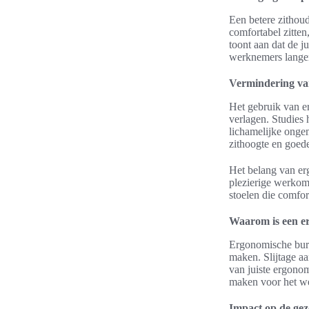
Een betere zithoud
comfortabel zitte
toont aan dat de j
werknemers lange
Vermindering van
Het gebruik van e
verlagen. Studies 
lichamelijke onge
zithoogte en goede
Het belang van erg
plezierige werkom
stoelen die comfo
Waarom is een er
Ergonomische bure
maken. Slijtage aa
van juiste ergono
maken voor het w
Impact op de ge