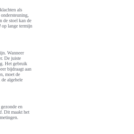
klachten als
 ondersteuning,
n de stoel kan de
d
op lange termijn
ijn. Wanneer
. De juiste
ng. Het gebruik
eer bijdraagt aan
en, moet de
 de algehele
n gezonde en
d
. Dit maakt het
fmetingen.