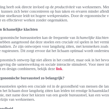
ing heeft ook directe invloed op de
productiviteit
van werknemers. Men
n, kunnen zich beter concentreren op hun taken en ervaren minder aflei
uiste stoelkeuze leidt tot hogere werkprestaties. Door de ergonomische
r en effectiever werken zonder ongemakken.
 lichamelijke klachten
rgonomische bureaustoelen kan de frequentie van
lichamelijke klachten
hebben aangetoond dat deze stoelen een cruciale rol spelen in het verm
makken. Ze zijn ontworpen voor langdurig zitten, met kenmerken zoals 
 rugsteunen. Dit zorgt ervoor dat het lichaam optimaal wordt onderste
onomisch ontwerp ligt niet alleen in het comfort, maar ook in het bev
geving die samenwerking en sociale interactie stimuleert. Voor meer in
rt en design combineren, bekijk deze
link
.
gonomische bureaustoel zo belangrijk?
austoelen spelen een cruciale rol in de gezondheid van mensen die l
n het lichaam door langdurig zitten kan leiden tot ernstige lichaamskla
mie, met name door het kiezen van een goede bureaustoel, kan een wezen
elzijn van werknemers.
zondheid