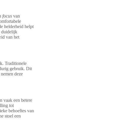
n
focus
van
omfortabele
e helderheid helpt
 duidelijk
eid van het
k. Traditionele
urig gebruik. Dit
en nemen deze
n vaak een betere
ling tot
nieke behoeftes van
he stoel een