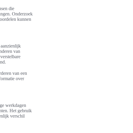
sen die
dingen. Onderzoek
 voordelen kunnen
aanzienlijk
inderen van
verstelbare
und.
orderen van een
formatie over
ange werkdagen
chten. Het gebruik
lijk verschil