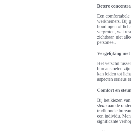
Betere concentrat
Een comfortabele 
werknemers. Bij g
houdingen of licha
vergroten, wat res
zichtbaar, niet al
personeel.
Vergelijking met 
Het verschil tusse
bureaustoelen zijn
kan leiden tot li
aspecten serieus 
Comfort en steu
Bij het kiezen van
steun
aan de onderr
traditionele burea
een individu. Mens
significante verho