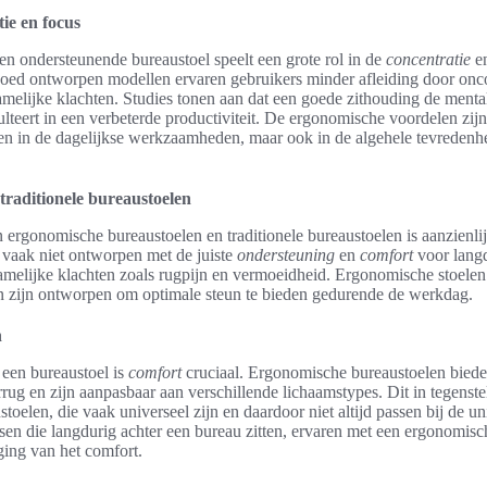
ie en focus
en ondersteunende bureaustoel speelt een grote rol in de
concentratie
e
oed ontworpen modellen ervaren gebruikers minder afleiding door onc
melijke klachten. Studies tonen aan dat een goede zithouding de mental
ulteert in een verbeterde productiviteit. De ergonomische voordelen zijn
leen in de dagelijkse werkzaamheden, maar ook in de algehele tevredenh
traditionele bureaustoelen
n ergonomische bureaustoelen en traditionele bureaustoelen is aanzienlij
 vaak niet ontworpen met de juiste
ondersteuning
en
comfort
voor langd
chamelijke klachten zoals rugpijn en vermoeidheid. Ergonomische stoel
en zijn ontworpen om optimale steun te bieden gedurende de werkdag.
n
 een bureaustoel is
comfort
cruciaal. Ergonomische bureaustoelen biede
ug en zijn aanpasbaar aan verschillende lichaamstypes. Dit in tegenstel
ustoelen, die vaak universeel zijn en daardoor niet altijd passen bij de u
en die langdurig achter een bureau zitten, ervaren met een ergonomisc
ging van het comfort.