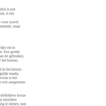
elen is een
en, is het
s voor zowel
nstantie, maar
tips om in
en. Een goede
an de gebruiker,
 het bureau.
l in het kiezen
gelijk maakt,
evens is het
aan een aangename
 definitieve keuze
e inzichten
ing te nemen, kan