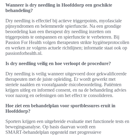
Wanneer is dry needling in Hoofddorp een geschikte
behandeling?
Dry needling is effectief bij actieve triggerpoints, myofasciale
pijnsyndromen en belemmerde spierfunctie. Na een grondige
beoordeling kan een therapeut dry needling inzetten om
triggerpoints te ontspannen en spierfunctie te verbeteren. Bij
Passion For Health volgen therapeuten strikte hygiëneprotocollen
en werken ze volgens actuele richtlijnen; informatie staat ook op
passionforhealth.nl.
Is dry needling veilig en hoe verloopt de procedure?
Dry needling is veilig wanneer uitgevoerd door gekwalificeerde
therapeuten met de juiste opleiding. Er wordt gewerkt met
steriele naalden en voorafgaande risicobeoordeling. Patiënten
krijgen uitleg en informed consent, en na de behandeling advies
voor nazorg en oefeningen om het effect te consolideren.
Hoe ziet een behandelplan voor sportblessures eruit in
Hoofddorp?
Sporters krijgen een uitgebreide evaluatie met functionele tests en
bewegingsanalyse. Op basis daarvan wordt een
SMART‑behandelplan opgesteld met progressieve