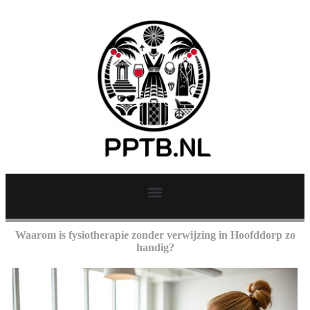
Waarom is fysiotherapie zonder verwijzing in Hoofddorp zo
handig?