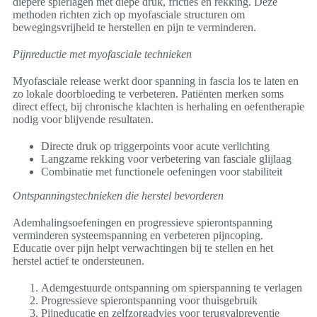
diepere spierlagen met diepe druk, fricties en rekking. Deze
methoden richten zich op myofasciale structuren om
bewegingsvrijheid te herstellen en pijn te verminderen.
Pijnreductie met myofasciale technieken
Myofasciale release werkt door spanning in fascia los te laten en
zo lokale doorbloeding te verbeteren. Patiënten merken soms
direct effect, bij chronische klachten is herhaling en oefentherapie
nodig voor blijvende resultaten.
Directe druk op triggerpoints voor acute verlichting
Langzame rekking voor verbetering van fasciale glijlaag
Combinatie met functionele oefeningen voor stabiliteit
Ontspanningstechnieken die herstel bevorderen
Ademhalingsoefeningen en progressieve spierontspanning
verminderen systeemspanning en verbeteren pijncoping.
Educatie over pijn helpt verwachtingen bij te stellen en het
herstel actief te ondersteunen.
Ademgestuurde ontspanning om spierspanning te verlagen
Progressieve spierontspanning voor thuisgebruik
Pijneducatie en zelfzorgadvies voor terugvalpreventie