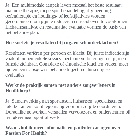
Ja. Een multimodale aanpak levert meestal het beste resultaat:
manuele therapie, diepe spierbehandeling, dry needling,
oefentherapie en houdings‑ of leefstijladvies worden
gecombineerd om pijn te reduceren en recidieven te voorkomen.
Lichaamsanalyse en regelmatige evaluatie vormen de basis van
het behandelplan.
Hoe snel zie je resultaten bij rug‑ en schouderklachten?
Resultaten variëren per persoon en klacht. Bij juiste indicatie zijn
vaak al binnen enkele sessies meetbare verbeteringen in pijn en
functie zichtbaar. Complexe of chronische klachten vragen meer
tijd en een stapsgewijs behandeltraject met tussentijdse
evaluaties.
Werkt de praktijk samen met andere zorgverleners in
Hoofddorp?
Ja. Samenwerking met sportartsen, huisartsen, specialisten en
lokale trainers komt regelmatig voor om zorg te coördineren.
Dergelijke netwerken versnellen vervolgzorg en ondersteunen bij
terugkeer naar sport of werk.
Waar vind ik meer informatie en patiëntervaringen over
Passion For Health?