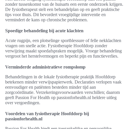
zonder tussenkomst van de huisarts een eerste onderzoek krijgen.
De fysiotherapeut stelt een behandelplan op en geeft praktische
tips voor thuis. Dit bevordert vroegtijdige interventie en
vermindert de kans op chronische problemen.
Spoedige behandeling bij acute klachten
Acute rugpijn, een plotselinge sportblessure of felle nekklachten
vragen om snelle actie. Fysiotherapie Hoofddorp zonder
verwijzing maakt spoedafspraken mogelijk. Vroege behandeling
vergroot het herstelvermogen en beperkt pijn en functieverlies.
Verminderde administratieve rompslomp
Behandelingen in de lokale fysiotherapie praktijk Hoofddorp
betekenen minder verwijspapierwerk. Declaraties verlopen vaak
eenvoudiger en patiënten besteden minder tijd aan
zorgcoördinatie. Verzekeringsvoorwaarden verschillen; daarom
geeft Passion For Health op passionforhealth.nl heldere uitleg
over vergoedingen.
Voordelen van fysiotherapie Hoofddorp bij
passionforhealth.nl
Passion For Health biedt een toegankelijke en persoonlijke