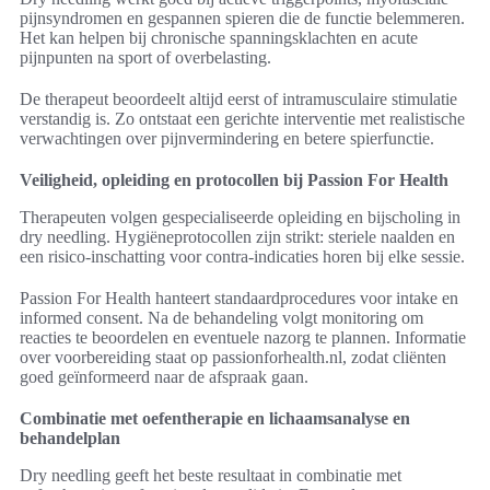
pijnsyndromen en gespannen spieren die de functie belemmeren.
Het kan helpen bij chronische spanningsklachten en acute
pijnpunten na sport of overbelasting.
De therapeut beoordeelt altijd eerst of intramusculaire stimulatie
verstandig is. Zo ontstaat een gerichte interventie met realistische
verwachtingen over pijnvermindering en betere spierfunctie.
Veiligheid, opleiding en protocollen bij Passion For Health
Therapeuten volgen gespecialiseerde opleiding en bijscholing in
dry needling. Hygiëneprotocollen zijn strikt: steriele naalden en
een risico-inschatting voor contra-indicaties horen bij elke sessie.
Passion For Health hanteert standaardprocedures voor intake en
informed consent. Na de behandeling volgt monitoring om
reacties te beoordelen en eventuele nazorg te plannen. Informatie
over voorbereiding staat op passionforhealth.nl, zodat cliënten
goed geïnformeerd naar de afspraak gaan.
Combinatie met oefentherapie en lichaamsanalyse en
behandelplan
Dry needling geeft het beste resultaat in combinatie met