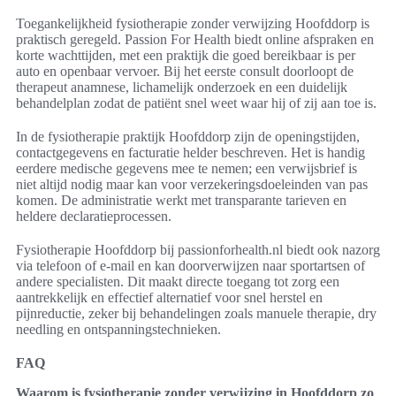
Toegankelijkheid fysiotherapie zonder verwijzing Hoofddorp is
praktisch geregeld. Passion For Health biedt online afspraken en
korte wachttijden, met een praktijk die goed bereikbaar is per
auto en openbaar vervoer. Bij het eerste consult doorloopt de
therapeut anamnese, lichamelijk onderzoek en een duidelijk
behandelplan zodat de patiënt snel weet waar hij of zij aan toe is.
In de fysiotherapie praktijk Hoofddorp zijn de openingstijden,
contactgegevens en facturatie helder beschreven. Het is handig
eerdere medische gegevens mee te nemen; een verwijsbrief is
niet altijd nodig maar kan voor verzekeringsdoeleinden van pas
komen. De administratie werkt met transparante tarieven en
heldere declaratieprocessen.
Fysiotherapie Hoofddorp bij passionforhealth.nl biedt ook nazorg
via telefoon of e-mail en kan doorverwijzen naar sportartsen of
andere specialisten. Dit maakt directe toegang tot zorg een
aantrekkelijk en effectief alternatief voor snel herstel en
pijnreductie, zeker bij behandelingen zoals manuele therapie, dry
needling en ontspanningstechnieken.
FAQ
Waarom is fysiotherapie zonder verwijzing in Hoofddorp zo