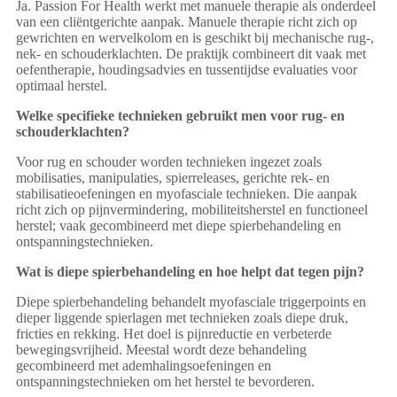
Ja. Passion For Health werkt met manuele therapie als onderdeel
van een cliëntgerichte aanpak. Manuele therapie richt zich op
gewrichten en wervelkolom en is geschikt bij mechanische rug‑,
nek‑ en schouderklachten. De praktijk combineert dit vaak met
oefentherapie, houdingsadvies en tussentijdse evaluaties voor
optimaal herstel.
Welke specifieke technieken gebruikt men voor rug‑ en
schouderklachten?
Voor rug en schouder worden technieken ingezet zoals
mobilisaties, manipulaties, spierreleases, gerichte rek‑ en
stabilisatieoefeningen en myofasciale technieken. Die aanpak
richt zich op pijnvermindering, mobiliteitsherstel en functioneel
herstel; vaak gecombineerd met diepe spierbehandeling en
ontspanningstechnieken.
Wat is diepe spierbehandeling en hoe helpt dat tegen pijn?
Diepe spierbehandeling behandelt myofasciale triggerpoints en
dieper liggende spierlagen met technieken zoals diepe druk,
fricties en rekking. Het doel is pijnreductie en verbeterde
bewegingsvrijheid. Meestal wordt deze behandeling
gecombineerd met ademhalingsoefeningen en
ontspanningstechnieken om het herstel te bevorderen.