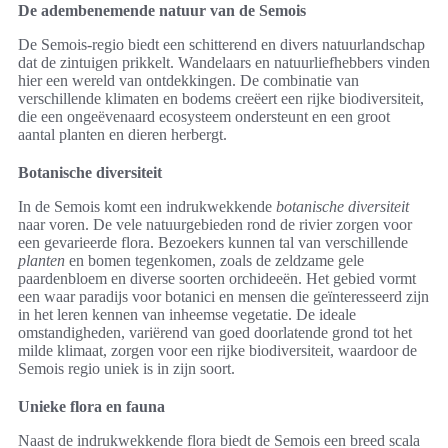
De adembenemende natuur van de Semois
De Semois-regio biedt een schitterend en divers natuurlandschap
dat de zintuigen prikkelt. Wandelaars en natuurliefhebbers vinden
hier een wereld van ontdekkingen. De combinatie van
verschillende klimaten en bodems creëert een rijke biodiversiteit,
die een ongeëvenaard ecosysteem ondersteunt en een groot
aantal planten en dieren herbergt.
Botanische diversiteit
In de Semois komt een indrukwekkende
botanische diversiteit
naar voren. De vele natuurgebieden rond de rivier zorgen voor
een gevarieerde flora. Bezoekers kunnen tal van verschillende
planten
en bomen tegenkomen, zoals de zeldzame gele
paardenbloem en diverse soorten orchideeën. Het gebied vormt
een waar paradijs voor botanici en mensen die geïnteresseerd zijn
in het leren kennen van inheemse vegetatie. De ideale
omstandigheden, variërend van goed doorlatende grond tot het
milde klimaat, zorgen voor een rijke biodiversiteit, waardoor de
Semois regio uniek is in zijn soort.
Unieke flora en fauna
Naast de indrukwekkende flora biedt de Semois een breed scala