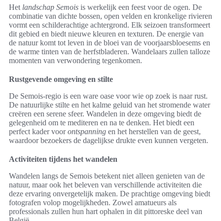
Het
landschap Semois
is werkelijk een feest voor de ogen. De
combinatie van dichte bossen, open velden en kronkelige rivieren
vormt een schilderachtige achtergrond. Elk seizoen transformeert
dit gebied en biedt nieuwe kleuren en texturen. De energie van
de natuur komt tot leven in de bloei van de voorjaarsbloesems en
de warme tinten van de herfstbladeren. Wandelaars zullen talloze
momenten van verwondering tegenkomen.
Rustgevende omgeving en stilte
De Semois-regio is een ware oase voor wie op zoek is naar rust.
De natuurlijke stilte en het kalme geluid van het stromende water
creëren een serene sfeer. Wandelen in deze omgeving biedt de
gelegenheid om te mediteren en na te denken. Het biedt een
perfect kader voor
ontspanning
en het herstellen van de geest,
waardoor bezoekers de dagelijkse drukte even kunnen vergeten.
Activiteiten tijdens het wandelen
Wandelen langs de Semois betekent niet alleen genieten van de
natuur, maar ook het beleven van verschillende activiteiten die
deze ervaring onvergetelijk maken. De prachtige omgeving biedt
fotografen volop mogelijkheden. Zowel amatueurs als
professionals zullen hun hart ophalen in dit pittoreske deel van
België.