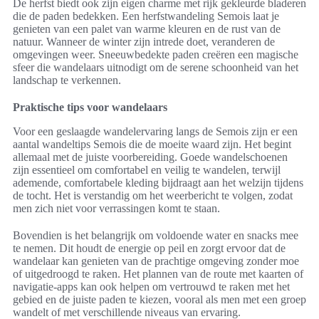
De herfst biedt ook zijn eigen charme met rijk gekleurde bladeren
die de paden bedekken. Een herfstwandeling Semois laat je
genieten van een palet van warme kleuren en de rust van de
natuur. Wanneer de winter zijn intrede doet, veranderen de
omgevingen weer. Sneeuwbedekte paden creëren een magische
sfeer die wandelaars uitnodigt om de serene schoonheid van het
landschap te verkennen.
Praktische tips voor wandelaars
Voor een geslaagde wandelervaring langs de Semois zijn er een
aantal wandeltips Semois die de moeite waard zijn. Het begint
allemaal met de juiste voorbereiding. Goede wandelschoenen
zijn essentieel om comfortabel en veilig te wandelen, terwijl
ademende, comfortabele kleding bijdraagt aan het welzijn tijdens
de tocht. Het is verstandig om het weerbericht te volgen, zodat
men zich niet voor verrassingen komt te staan.
Bovendien is het belangrijk om voldoende water en snacks mee
te nemen. Dit houdt de energie op peil en zorgt ervoor dat de
wandelaar kan genieten van de prachtige omgeving zonder moe
of uitgedroogd te raken. Het plannen van de route met kaarten of
navigatie-apps kan ook helpen om vertrouwd te raken met het
gebied en de juiste paden te kiezen, vooral als men met een groep
wandelt of met verschillende niveaus van ervaring.